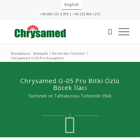
English
+90 850 221 0 999 | +90 232 865 1213
Buradasınız:
Anasayfa
/
Böcek İlacı Ürünleri
/
Chrysamed G-05 Pro Konsantre
Chrysamed G-05 Pro Bitki Özlü
Böcek İlacı
Sivrisinek ve Tahtakurusu Türlerinde Etkili