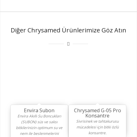
Diğer Chrysamed Ürünlerimize Göz Atın
Envira Subon
Chrysamed G-05 Pro
Konsantre
Envira Akıllı Su Boncukları
Sivrisinek ve tahtakurusu
(SUBON) süs ve saksı
mücadelesi için bitki özlü
bitkilerinizin optimum su ve
konsantre.
nem ile beslenmelerini